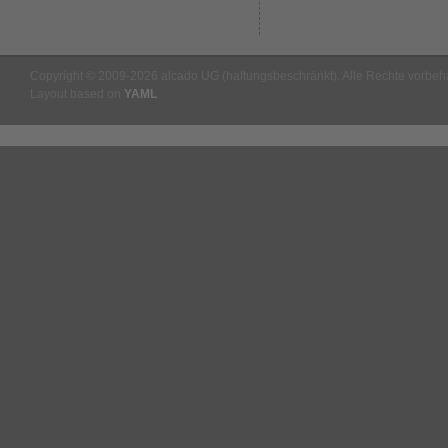
Copyright © 2009-2026 alcado UG (haftungsbeschränkt). Alle Rechte vorbeha
Layout based on
YAML