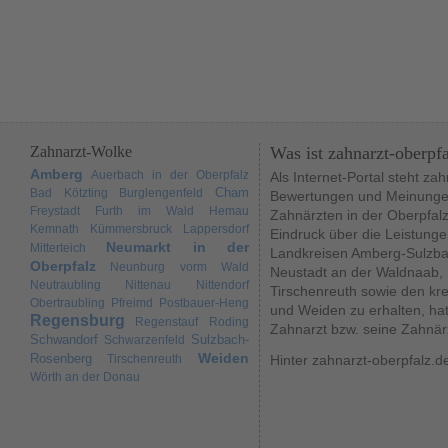
Zahnarzt-Wolke
Was ist zahnarzt-oberpf
Amberg
Auerbach in der Oberpfalz
Als Internet-Portal steht za
Cham
Bad Kötzting
Burglengenfeld
Bewertungen und Meinungen
Freystadt
Furth im Wald
Hemau
Zahnärzten in der Oberpfal
Kemnath
Kümmersbruck
Lappersdorf
Eindruck über die Leistunge
Neumarkt in der
Mitterteich
Landkreisen Amberg-Sulzba
Oberpfalz
Neunburg vorm Wald
Neustadt an der Waldnaab,
Neutraubling
Nittenau
Nittendorf
Tirschenreuth sowie den kr
Obertraubling
Pfreimd
Postbauer-Heng
und Weiden zu erhalten, hat
Regensburg
Regenstauf
Roding
Zahnarzt bzw. seine Zahnär
Schwandorf
Sulzbach-
Schwarzenfeld
Weiden
Rosenberg
Tirschenreuth
Hinter zahnarzt-oberpfalz.d
Wörth an der Donau