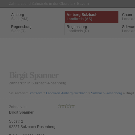
Zahnarzt und Zahnärzte in der Oberpfalz, Bayern
Amberg
Amberg-Sulzbach
Cham
Stadt (AM)
Landkreis (AS)
Landkre
Regensburg
Regensburg
Schwan
Stadt (R)
Landkreis (R)
Landkre
Birgit Spanner
Zahnärztin in Sulzbach-Rosenberg
Sie sind hier:
Startseite
»
Landkreis Amberg-Sulzbach
»
Sulzbach-Rosenberg
»
Birgi
Zahnärztin
Birgit Spanner
Südstr. 2
92237
Sulzbach-Rosenberg