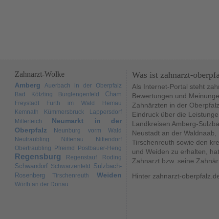
Zahnarzt-Wolke
Was ist zahnarzt-oberpf
Amberg
Auerbach in der Oberpfalz
Als Internet-Portal steht za
Cham
Bad Kötzting
Burglengenfeld
Bewertungen und Meinungen
Freystadt
Furth im Wald
Hemau
Zahnärzten in der Oberpfal
Kemnath
Kümmersbruck
Lappersdorf
Eindruck über die Leistunge
Neumarkt in der
Mitterteich
Landkreisen Amberg-Sulzba
Oberpfalz
Neunburg vorm Wald
Neustadt an der Waldnaab,
Neutraubling
Nittenau
Nittendorf
Tirschenreuth sowie den kr
Obertraubling
Pfreimd
Postbauer-Heng
und Weiden zu erhalten, hat
Regensburg
Regenstauf
Roding
Zahnarzt bzw. seine Zahnär
Schwandorf
Sulzbach-
Schwarzenfeld
Weiden
Rosenberg
Tirschenreuth
Hinter zahnarzt-oberpfalz.d
Wörth an der Donau