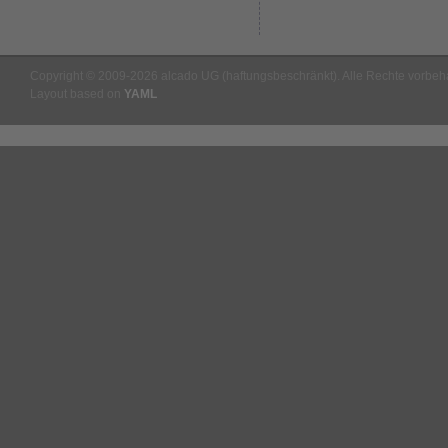
Copyright © 2009-2026 alcado UG (haftungsbeschränkt). Alle Rechte vorbeha
Layout based on
YAML