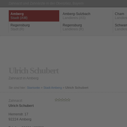
Zahnarzt und Zahnärzte in der Oberpfalz, Bayern
Amberg
Amberg-Sulzbach
Cham
Stadt (AM)
Landkreis (AS)
Landkre
Regensburg
Regensburg
Schwan
Stadt (R)
Landkreis (R)
Landkre
Ulrich Schubert
Zahnarzt in Amberg
Sie sind hier:
Startseite
»
Stadt Amberg
»
Ulrich Schubert
Zahnarzt
Ulrich Schubert
Herrenstr. 17
92224
Amberg