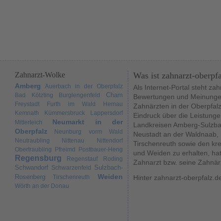
Zahnarzt-Wolke
Was ist zahnarzt-oberpf
Amberg
Auerbach in der Oberpfalz
Als Internet-Portal steht za
Cham
Bad Kötzting
Burglengenfeld
Bewertungen und Meinungen
Freystadt
Furth im Wald
Hemau
Zahnärzten in der Oberpfal
Kemnath
Kümmersbruck
Lappersdorf
Eindruck über die Leistunge
Neumarkt in der
Mitterteich
Landkreisen Amberg-Sulzba
Oberpfalz
Neunburg vorm Wald
Neustadt an der Waldnaab,
Neutraubling
Nittenau
Nittendorf
Tirschenreuth sowie den kr
Obertraubling
Pfreimd
Postbauer-Heng
und Weiden zu erhalten, hat
Regensburg
Regenstauf
Roding
Zahnarzt bzw. seine Zahnär
Schwandorf
Sulzbach-
Schwarzenfeld
Weiden
Rosenberg
Tirschenreuth
Hinter zahnarzt-oberpfalz.d
Wörth an der Donau