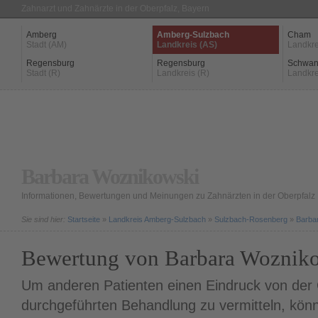
Zahnarzt und Zahnärzte in der Oberpfalz, Bayern
Amberg
Amberg-Sulzbach
Cham
Stadt (AM)
Landkreis (AS)
Landkre
Regensburg
Regensburg
Schwan
Stadt (R)
Landkreis (R)
Landkre
Barbara Woznikowski
Informationen, Bewertungen und Meinungen zu Zahnärzten in der Oberpfalz
Sie sind hier:
Startseite
»
Landkreis Amberg-Sulzbach
»
Sulzbach-Rosenberg
»
Barba
Bewertung von Barbara Woznik
Um anderen Patienten einen Eindruck von der Q
durchgeführten Behandlung zu vermitteln, könn