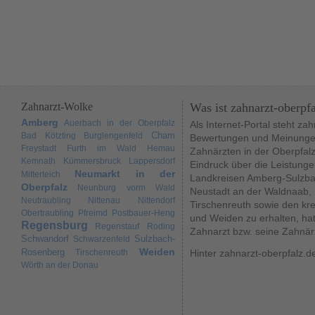
Zahnarzt-Wolke
Was ist zahnarzt-oberpf
Amberg
Auerbach in der Oberpfalz
Als Internet-Portal steht za
Cham
Bad Kötzting
Burglengenfeld
Bewertungen und Meinungen
Freystadt
Furth im Wald
Hemau
Zahnärzten in der Oberpfal
Kemnath
Kümmersbruck
Lappersdorf
Eindruck über die Leistunge
Neumarkt in der
Mitterteich
Landkreisen Amberg-Sulzba
Oberpfalz
Neunburg vorm Wald
Neustadt an der Waldnaab,
Neutraubling
Nittenau
Nittendorf
Tirschenreuth sowie den kr
Obertraubling
Pfreimd
Postbauer-Heng
und Weiden zu erhalten, hat
Regensburg
Regenstauf
Roding
Zahnarzt bzw. seine Zahnär
Schwandorf
Sulzbach-
Schwarzenfeld
Weiden
Rosenberg
Tirschenreuth
Hinter zahnarzt-oberpfalz.d
Wörth an der Donau