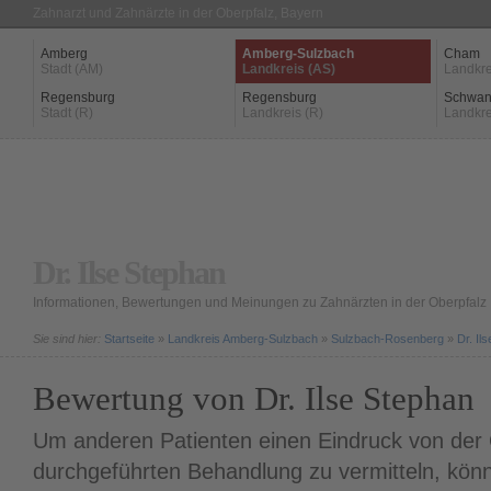
Zahnarzt und Zahnärzte in der Oberpfalz, Bayern
Amberg
Amberg-Sulzbach
Cham
Stadt (AM)
Landkreis (AS)
Landkre
Regensburg
Regensburg
Schwan
Stadt (R)
Landkreis (R)
Landkre
Dr. Ilse Stephan
Informationen, Bewertungen und Meinungen zu Zahnärzten in der Oberpfalz
Sie sind hier:
Startseite
»
Landkreis Amberg-Sulzbach
»
Sulzbach-Rosenberg
»
Dr. Il
Bewertung von Dr. Ilse Stephan
Um anderen Patienten einen Eindruck von der Q
durchgeführten Behandlung zu vermitteln, könn