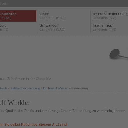
Bayern
-Sulzbach
Cham
Neumarkt in der Oberp
is (AS)
Landkreis (CHA)
Landkreis (NM)
burg
Schwandorf
Tirschenreuth
is (R)
Landkreis (SAD)
Landkreis (TIR)
 zu Zahnärzten in der Oberpfalz
zbach
»
Sulzbach-Rosenberg
»
Dr. Rudolf Winkler
»
Bewertung
lf Winkler
er Qualität der Praxis und der durchgeführten Behandlung zu vermitteln, können
nn Sie selbst Patient bei diesem Arzt sind!