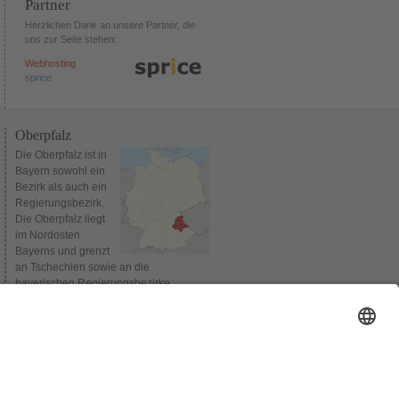
Partner
Herzlichen Dank an unsere Partner, die
uns zur Seite stehen:
Webhosting
sprice
Oberpfalz
Die Oberpfalz ist in
Bayern sowohl ein
Bezirk als auch ein
Regierungsbezirk.
Die Oberpfalz liegt
im Nordosten
Bayerns und grenzt
an Tschechien sowie an die
bayerischen Regierungsbezirke
Oberbayern, Niederbayern,
Mittelfranken und Oberfranken.
Verwaltungssitz des Bezirks und
gleichzeitig Sitz der Bezirksregierung ist
Regensburg. Bis 1954 wurden die
Regierungsbezirke Niederbayern und
Oberpfalz gemeinsam verwaltet.