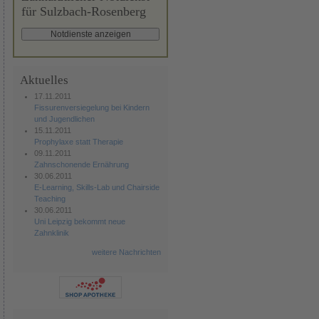
für Sulzbach-Rosenberg
Aktuelles
17.11.2011
Fissurenversiegelung bei Kindern
und Jugendlichen
15.11.2011
Prophylaxe statt Therapie
09.11.2011
Zahnschonende Ernährung
30.06.2011
E-Learning, Skills-Lab und Chairside
Teaching
30.06.2011
Uni Leipzig bekommt neue
Zahnklinik
weitere Nachrichten