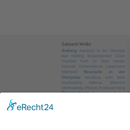
Zahnarzt-Wolke
Amberg
Auerbach in der Oberpfalz
Cham
Bad Kötzting
Burglengenfeld
Freystadt
Furth im Wald
Hemau
Kemnath
Kümmersbruck
Lappersdorf
Neumarkt in der
Mitterteich
Oberpfalz
Neunburg vorm Wald
Neutraubling
Nittenau
Nittendorf
Obertraubling
Pfreimd
Postbauer-Heng
Regensburg
Regenstauf
Roding
Schwandorf
Sulzbach-
Schwarzenfeld
Weiden
Rosenberg
Tirschenreuth
Wörth an der Donau