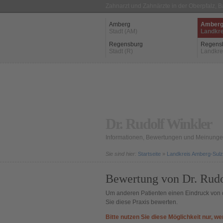
Zahnarzt und Zahnärzte in der Oberpfalz, 
Amberg
Amberg
Stadt (AM)
Landkre
Regensburg
Regens
Stadt (R)
Landkre
Dr. Rudolf Winkler
Informationen, Bewertungen und Meinungen
Sie sind hier:
Startseite
»
Landkreis Amberg-Sul
Bewertung von Dr. Rudo
Um anderen Patienten einen Eindruck von d
Sie diese Praxis bewerten.
Bitte nutzen Sie diese Möglichkeit nur, we