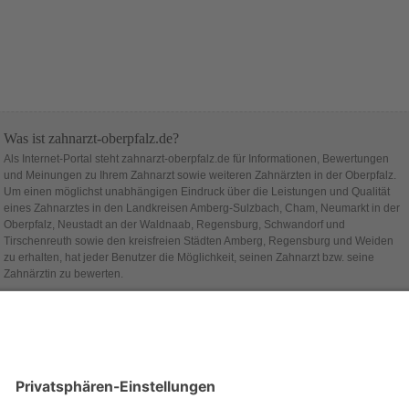
Was ist zahnarzt-oberpfalz.de?
Als Internet-Portal steht zahnarzt-oberpfalz.de für Informationen, Bewertungen
und Meinungen zu Ihrem Zahnarzt sowie weiteren Zahnärzten in der Oberpfalz.
Um einen möglichst unabhängigen Eindruck über die Leistungen und Qualität
eines Zahnarztes in den Landkreisen Amberg-Sulzbach, Cham, Neumarkt in der
Oberpfalz, Neustadt an der Waldnaab, Regensburg, Schwandorf und
Tirschenreuth sowie den kreisfreien Städten Amberg, Regensburg und Weiden
zu erhalten, hat jeder Benutzer die Möglichkeit, seinen Zahnarzt bzw. seine
Zahnärztin zu bewerten.
Hinter zahnarzt-oberpfalz.de steht die Firma
alcado
.