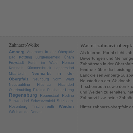
Zahnarzt-Wolke
Was ist zahnarzt-oberpf
Amberg
Auerbach in der Oberpfalz
Als Internet-Portal steht za
Cham
Bad Kötzting
Burglengenfeld
Bewertungen und Meinungen
Freystadt
Furth im Wald
Hemau
Zahnärzten in der Oberpfal
Kemnath
Kümmersbruck
Lappersdorf
Eindruck über die Leistunge
Neumarkt in der
Mitterteich
Landkreisen Amberg-Sulzba
Oberpfalz
Neunburg vorm Wald
Neustadt an der Waldnaab,
Neutraubling
Nittenau
Nittendorf
Tirschenreuth sowie den kr
Obertraubling
Pfreimd
Postbauer-Heng
und Weiden zu erhalten, hat
Regensburg
Regenstauf
Roding
Zahnarzt bzw. seine Zahnär
Schwandorf
Sulzbach-
Schwarzenfeld
Weiden
Rosenberg
Tirschenreuth
Hinter zahnarzt-oberpfalz.d
Wörth an der Donau