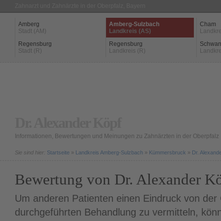
Zahnarzt und Zahnärzte in der Oberpfalz, Bayern
Amberg
Amberg-Sulzbach
Cham
Stadt (AM)
Landkreis (AS)
Landkre
Regensburg
Regensburg
Schwan
Stadt (R)
Landkreis (R)
Landkre
Dr. Alexander Köpf
Informationen, Bewertungen und Meinungen zu Zahnärzten in der Oberpfalz
Sie sind hier:
Startseite
»
Landkreis Amberg-Sulzbach
»
Kümmersbruck
»
Dr. Alexand
Bewertung von Dr. Alexander K
Um anderen Patienten einen Eindruck von der Q
durchgeführten Behandlung zu vermitteln, könn