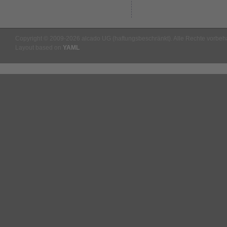
Copyright © 2009-2026 alcado UG (haftungsbeschränkt). Alle Rechte vorbeha
Layout based on
YAML