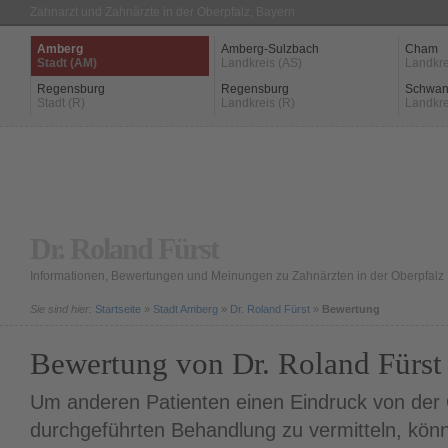
Zahnarzt und Zahnärzte in der Oberpfalz, Bayern
Amberg
Amberg-Sulzbach
Cham
Stadt (AM)
Landkreis (AS)
Landkre
Regensburg
Regensburg
Schwan
Stadt (R)
Landkreis (R)
Landkre
Dr. Roland Fürst
Informationen, Bewertungen und Meinungen zu Zahnärzten in der Oberpfalz
Sie sind hier:
Startseite
»
Stadt Amberg
»
Dr. Roland Fürst
»
Bewertung
Bewertung von Dr. Roland Fürst
Um anderen Patienten einen Eindruck von der Q
durchgeführten Behandlung zu vermitteln, könn