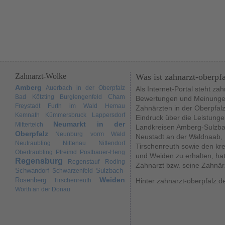
Zahnarzt-Wolke
Was ist zahnarzt-oberpf
Amberg
Auerbach in der Oberpfalz
Als Internet-Portal steht za
Cham
Bad Kötzting
Burglengenfeld
Bewertungen und Meinungen
Freystadt
Furth im Wald
Hemau
Zahnärzten in der Oberpfal
Kemnath
Kümmersbruck
Lappersdorf
Eindruck über die Leistunge
Neumarkt in der
Mitterteich
Landkreisen Amberg-Sulzba
Oberpfalz
Neunburg vorm Wald
Neustadt an der Waldnaab,
Neutraubling
Nittenau
Nittendorf
Tirschenreuth sowie den kr
Obertraubling
Pfreimd
Postbauer-Heng
und Weiden zu erhalten, hat
Regensburg
Regenstauf
Roding
Zahnarzt bzw. seine Zahnär
Schwandorf
Sulzbach-
Schwarzenfeld
Weiden
Rosenberg
Tirschenreuth
Hinter zahnarzt-oberpfalz.d
Wörth an der Donau