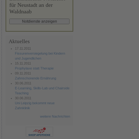
für Neustadt an der
Waldnaab
Aktuelles
17.11.2011
Fissurenversiegelung bei Kindern
und Jugendlichen
15.11.2011
Prophylaxe statt Therapie
09.11.2011
Zahnschonende Ernährung
30.06.2011
E-Learning, Skills-Lab und Chairside
Teaching
30.06.2011
Uni Leipzig bekommt neue
Zahnklinik
weitere Nachrichten