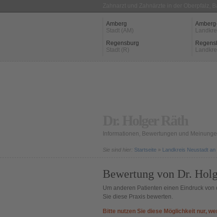
Zahnarzt und Zahnärzte in der Oberpfalz, 
Amberg
Amberg
Stadt (AM)
Landkre
Regensburg
Regens
Stadt (R)
Landkre
Dr. Holger Räth
Informationen, Bewertungen und Meinungen
Sie sind hier:
Startseite
»
Landkreis Neustadt an
Bewertung von Dr. Holg
Um anderen Patienten einen Eindruck von d
Sie diese Praxis bewerten.
Bitte nutzen Sie diese Möglichkeit nur, we