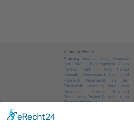
Zahnarzt-Wolke
Amberg
Auerbach in der Oberpfalz
Cham
Bad Kötzting
Burglengenfeld
Freystadt
Furth im Wald
Hemau
Kemnath
Kümmersbruck
Lappersdorf
Neumarkt in der
Mitterteich
Oberpfalz
Neunburg vorm Wald
Neutraubling
Nittenau
Nittendorf
Obertraubling
Pfreimd
Postbauer-Heng
Regensburg
Regenstauf
Roding
Schwandorf
Sulzbach-
Schwarzenfeld
Weiden
Rosenberg
Tirschenreuth
Wörth an der Donau