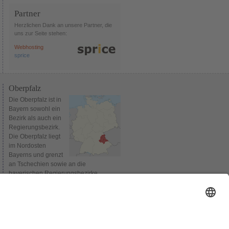
Partner
Herzlichen Dank an unsere Partner, die
uns zur Seite stehen:
Webhosting
sprice
Oberpfalz
Die Oberpfalz ist in
Bayern sowohl ein
Bezirk als auch ein
Regierungsbezirk.
Die Oberpfalz liegt
im Nordosten
Bayerns und grenzt
an Tschechien sowie an die
bayerischen Regierungsbezirke
Oberbayern, Niederbayern,
Mittelfranken und Oberfranken.
Verwaltungssitz des Bezirks und
gleichzeitig Sitz der Bezirksregierung ist
Regensburg. Bis 1954 wurden die
Regierungsbezirke Niederbayern und