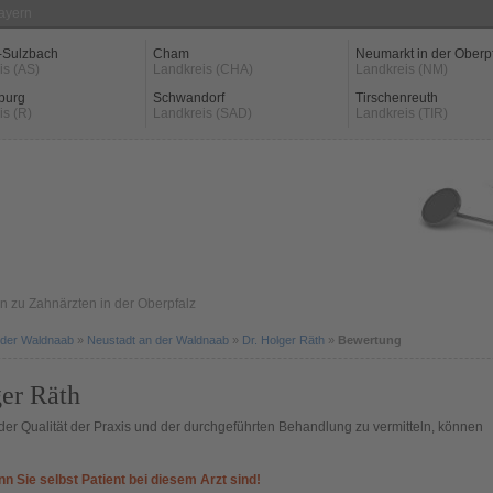
Bayern
-Sulzbach
Cham
Neumarkt in der Oberp
is (AS)
Landkreis (CHA)
Landkreis (NM)
burg
Schwandorf
Tirschenreuth
is (R)
Landkreis (SAD)
Landkreis (TIR)
 zu Zahnärzten in der Oberpfalz
 der Waldnaab
»
Neustadt an der Waldnaab
»
Dr. Holger Räth
»
Bewertung
er Räth
er Qualität der Praxis und der durchgeführten Behandlung zu vermitteln, können
nn Sie selbst Patient bei diesem Arzt sind!