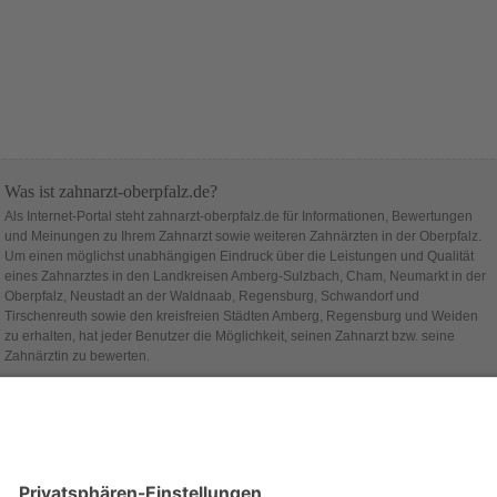
Was ist zahnarzt-oberpfalz.de?
Als Internet-Portal steht zahnarzt-oberpfalz.de für Informationen, Bewertungen
und Meinungen zu Ihrem Zahnarzt sowie weiteren Zahnärzten in der Oberpfalz.
Um einen möglichst unabhängigen Eindruck über die Leistungen und Qualität
eines Zahnarztes in den Landkreisen Amberg-Sulzbach, Cham, Neumarkt in der
Oberpfalz, Neustadt an der Waldnaab, Regensburg, Schwandorf und
Tirschenreuth sowie den kreisfreien Städten Amberg, Regensburg und Weiden
zu erhalten, hat jeder Benutzer die Möglichkeit, seinen Zahnarzt bzw. seine
Zahnärztin zu bewerten.
Hinter zahnarzt-oberpfalz.de steht die Firma
alcado
.