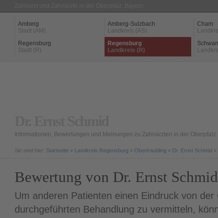
Zahnarzt und Zahnärzte in der Oberpfalz, Bayern
Amberg
Amberg-Sulzbach
Cham
Stadt (AM)
Landkreis (AS)
Landkre
Regensburg
Regensburg
Schwan
Stadt (R)
Landkreis (R)
Landkre
Dr. Ernst Schmid
Informationen, Bewertungen und Meinungen zu Zahnärzten in der Oberpfalz
Sie sind hier:
Startseite
»
Landkreis Regensburg
»
Obertraubling
»
Dr. Ernst Schmid
»
Bewertung von Dr. Ernst Schmid
Um anderen Patienten einen Eindruck von der Q
durchgeführten Behandlung zu vermitteln, könn