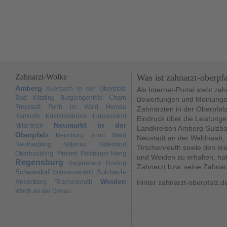
Zahnarzt-Wolke
Was ist zahnarzt-oberpf
Amberg
Auerbach in der Oberpfalz
Als Internet-Portal steht za
Cham
Bad Kötzting
Burglengenfeld
Bewertungen und Meinungen
Freystadt
Furth im Wald
Hemau
Zahnärzten in der Oberpfal
Kemnath
Kümmersbruck
Lappersdorf
Eindruck über die Leistunge
Neumarkt in der
Mitterteich
Landkreisen Amberg-Sulzba
Oberpfalz
Neunburg vorm Wald
Neustadt an der Waldnaab,
Neutraubling
Nittenau
Nittendorf
Tirschenreuth sowie den kr
Obertraubling
Pfreimd
Postbauer-Heng
und Weiden zu erhalten, hat
Regensburg
Regenstauf
Roding
Zahnarzt bzw. seine Zahnär
Schwandorf
Sulzbach-
Schwarzenfeld
Weiden
Rosenberg
Tirschenreuth
Hinter zahnarzt-oberpfalz.d
Wörth an der Donau