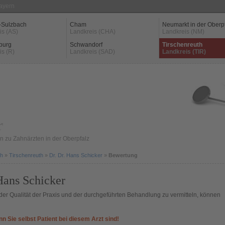
Bayern
-Sulzbach
Cham
Neumarkt in der Oberp
is (AS)
Landkreis (CHA)
Landkreis (NM)
burg
Schwandorf
Tirschenreuth
is (R)
Landkreis (SAD)
Landkreis (TIR)
r
 zu Zahnärzten in der Oberpfalz
th
»
Tirschenreuth
»
Dr. Dr. Hans Schicker
»
Bewertung
Hans Schicker
er Qualität der Praxis und der durchgeführten Behandlung zu vermitteln, können
nn Sie selbst Patient bei diesem Arzt sind!