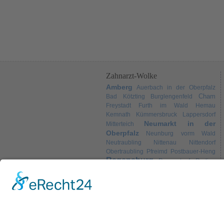
Zahnarzt-Wolke
Amberg
Auerbach in der Oberpfalz
Cham
Bad Kötzting
Burglengenfeld
Freystadt
Furth im Wald
Hemau
Kemnath
Kümmersbruck
Lappersdorf
Neumarkt in der
Mitterteich
Oberpfalz
Neunburg vorm Wald
Neutraubling
Nittenau
Nittendorf
Obertraubling
Pfreimd
Postbauer-Heng
Regensburg
Regenstauf
Roding
Schwandorf
Sulzbach-
Schwarzenfeld
Weiden
Rosenberg
Tirschenreuth
Wörth an der Donau