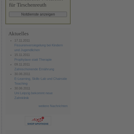
für Tirschenreuth
Aktuelles
17.11.2011
Fissurenversiegelung bei Kindern
und Jugendlichen
15.11.2011
Prophylaxe statt Therapie
09.11.2011
Zahnschonende Ernährung
30.06.2011
E-Learning, Skills-Lab und Chairside
Teaching
30.06.2011
Uni Leipzig bekommt neue
Zahnklinik
weitere Nachrichten