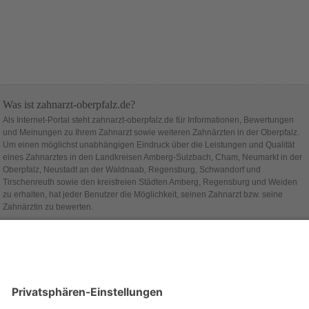
Was ist zahnarzt-oberpfalz.de?
Als Internet-Portal steht zahnarzt-oberpfalz.de für Informationen, Bewertungen
und Meinungen zu Ihrem Zahnarzt sowie weiteren Zahnärzten in der Oberpfalz.
Um einen möglichst unabhängigen Eindruck über die Leistungen und Qualität
eines Zahnarztes in den Landkreisen Amberg-Sulzbach, Cham, Neumarkt in der
Oberpfalz, Neustadt an der Waldnaab, Regensburg, Schwandorf und
Tirschenreuth sowie den kreisfreien Städten Amberg, Regensburg und Weiden
zu erhalten, hat jeder Benutzer die Möglichkeit, seinen Zahnarzt bzw. seine
Zahnärztin zu bewerten.
Hinter zahnarzt-oberpfalz.de steht die Firma
alcado
.