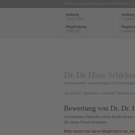
Zahnarzt und Zahnärzte in der Oberpfalz, 
Amberg
Amberg
Stadt (AM)
Landkre
Regensburg
Regens
Stadt (R)
Landkre
Dr. Dr. Hans Schicke
Informationen, Bewertungen und Meinungen
Sie sind hier:
Startseite
»
Landkreis Tirschenreu
Bewertung von Dr. Dr. 
Um anderen Patienten einen Eindruck von d
Sie diese Praxis bewerten.
Bitte nutzen Sie diese Möglichkeit nur, we