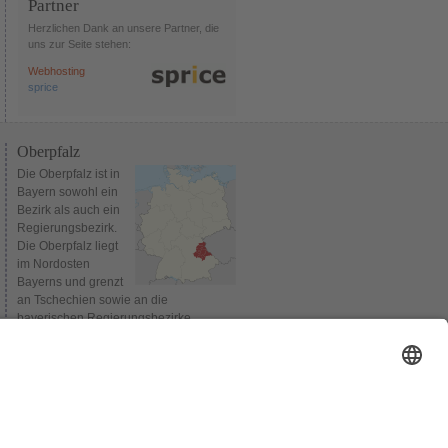
Partner
Herzlichen Dank an unsere Partner, die
uns zur Seite stehen:
Webhosting
sprice
Oberpfalz
Die Oberpfalz ist in
Bayern sowohl ein
Bezirk als auch ein
Regierungsbezirk.
Die Oberpfalz liegt
im Nordosten
Bayerns und grenzt
an Tschechien sowie an die
bayerischen Regierungsbezirke
Oberbayern, Niederbayern,
Mittelfranken und Oberfranken.
Verwaltungssitz des Bezirks und
gleichzeitig Sitz der Bezirksregierung ist
Regensburg. Bis 1954 wurden die
Regierungsbezirke Niederbayern und
Oberpfalz gemeinsam verwaltet.