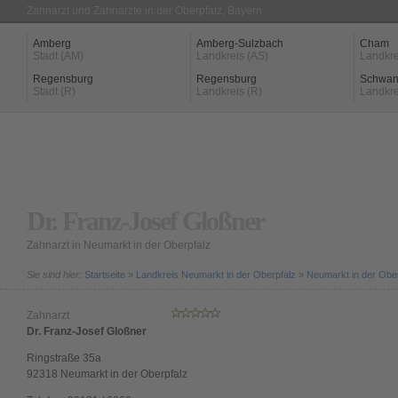
Zahnarzt und Zahnärzte in der Oberpfalz, Bayern
Amberg
Amberg-Sulzbach
Cham
Stadt (AM)
Landkreis (AS)
Landkre
Regensburg
Regensburg
Schwan
Stadt (R)
Landkreis (R)
Landkre
Dr. Franz-Josef Gloßner
Zahnarzt in Neumarkt in der Oberpfalz
Sie sind hier:
Startseite
»
Landkreis Neumarkt in der Oberpfalz
»
Neumarkt in der Obe
Zahnarzt
Dr. Franz-Josef Gloßner
Ringstraße 35a
92318
Neumarkt in der Oberpfalz