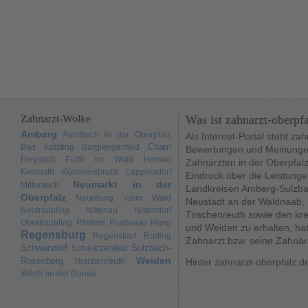
Zahnarzt-Wolke
Was ist zahnarzt-oberpf
Amberg
Auerbach in der Oberpfalz
Als Internet-Portal steht za
Cham
Bad Kötzting
Burglengenfeld
Bewertungen und Meinungen
Freystadt
Furth im Wald
Hemau
Zahnärzten in der Oberpfal
Kemnath
Kümmersbruck
Lappersdorf
Eindruck über die Leistunge
Neumarkt in der
Mitterteich
Landkreisen Amberg-Sulzba
Oberpfalz
Neunburg vorm Wald
Neustadt an der Waldnaab,
Neutraubling
Nittenau
Nittendorf
Tirschenreuth sowie den kr
Obertraubling
Pfreimd
Postbauer-Heng
und Weiden zu erhalten, hat
Regensburg
Regenstauf
Roding
Zahnarzt bzw. seine Zahnär
Schwandorf
Sulzbach-
Schwarzenfeld
Weiden
Rosenberg
Tirschenreuth
Hinter zahnarzt-oberpfalz.d
Wörth an der Donau