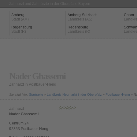
Zahnarzt und Zahnärzte in der Oberpfalz, Bayern
Amberg
Amberg-Sulzbach
Cham
Stadt (AM)
Landkreis (AS)
Landkre
Regensburg
Regensburg
Schwan
Stadt (R)
Landkreis (R)
Landkre
Nader Ghassemi
Zahnarzt in Postbauer-Heng
Sie sind hier:
Startseite
»
Landkreis Neumarkt in der Oberpfalz
»
Postbauer-Heng
»
N
Zahnarzt
Nader Ghassemi
Centrum 24
92353
Postbauer-Heng