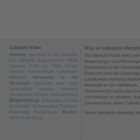
Zahnarzt-Wolke
Was ist zahnarzt-oberpf
Amberg
Auerbach in der Oberpfalz
Als Internet-Portal steht za
Cham
Bad Kötzting
Burglengenfeld
Bewertungen und Meinungen
Freystadt
Furth im Wald
Hemau
Zahnärzten in der Oberpfal
Kemnath
Kümmersbruck
Lappersdorf
Eindruck über die Leistunge
Neumarkt in der
Mitterteich
Landkreisen Amberg-Sulzba
Oberpfalz
Neunburg vorm Wald
Neustadt an der Waldnaab,
Neutraubling
Nittenau
Nittendorf
Tirschenreuth sowie den kr
Obertraubling
Pfreimd
Postbauer-Heng
und Weiden zu erhalten, hat
Regensburg
Regenstauf
Roding
Zahnarzt bzw. seine Zahnär
Schwandorf
Sulzbach-
Schwarzenfeld
Weiden
Rosenberg
Tirschenreuth
Hinter zahnarzt-oberpfalz.d
Wörth an der Donau