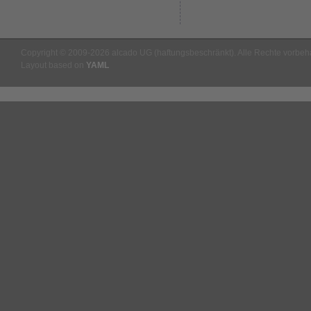
Copyright © 2009-2026 alcado UG (haftungsbeschränkt). Alle Rechte vorbeha
Layout based on
YAML