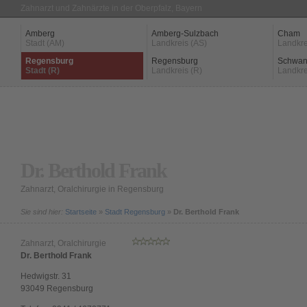
Zahnarzt und Zahnärzte in der Oberpfalz, Bayern
Amberg
Amberg-Sulzbach
Cham
Stadt (AM)
Landkreis (AS)
Landkre
Regensburg
Regensburg
Schwan
Stadt (R)
Landkreis (R)
Landkre
Dr. Berthold Frank
Zahnarzt, Oralchirurgie in Regensburg
Sie sind hier:
Startseite
»
Stadt Regensburg
»
Dr. Berthold Frank
Zahnarzt, Oralchirurgie
Dr. Berthold Frank
Hedwigstr. 31
93049
Regensburg