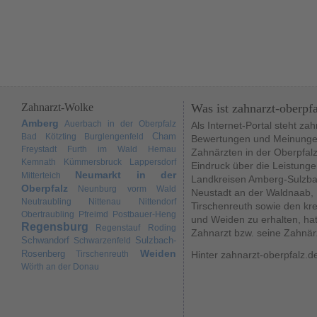
Zahnarzt-Wolke
Was ist zahnarzt-oberpf
Amberg
Auerbach in der Oberpfalz
Als Internet-Portal steht za
Cham
Bad Kötzting
Burglengenfeld
Bewertungen und Meinungen
Freystadt
Furth im Wald
Hemau
Zahnärzten in der Oberpfal
Kemnath
Kümmersbruck
Lappersdorf
Eindruck über die Leistunge
Neumarkt in der
Mitterteich
Landkreisen Amberg-Sulzba
Oberpfalz
Neunburg vorm Wald
Neustadt an der Waldnaab,
Neutraubling
Nittenau
Nittendorf
Tirschenreuth sowie den kr
Obertraubling
Pfreimd
Postbauer-Heng
und Weiden zu erhalten, hat
Regensburg
Regenstauf
Roding
Zahnarzt bzw. seine Zahnär
Schwandorf
Sulzbach-
Schwarzenfeld
Weiden
Rosenberg
Tirschenreuth
Hinter zahnarzt-oberpfalz.d
Wörth an der Donau