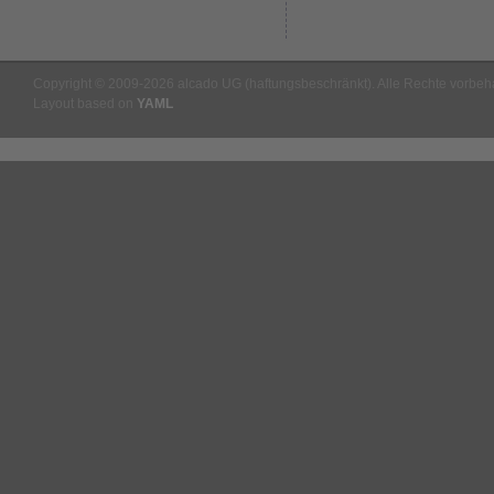
Copyright © 2009-2026 alcado UG (haftungsbeschränkt). Alle Rechte vorbeha
Layout based on
YAML