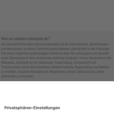
Was ist zahnarzt-oberpfalz.de?
Als Internet-Portal steht zahnarzt-oberpfalz.de für Informationen, Bewertungen
und Meinungen zu Ihrem Zahnarzt sowie weiteren Zahnärzten in der Oberpfalz.
Um einen möglichst unabhängigen Eindruck über die Leistungen und Qualität
eines Zahnarztes in den Landkreisen Amberg-Sulzbach, Cham, Neumarkt in der
Oberpfalz, Neustadt an der Waldnaab, Regensburg, Schwandorf und
Tirschenreuth sowie den kreisfreien Städten Amberg, Regensburg und Weiden
zu erhalten, hat jeder Benutzer die Möglichkeit, seinen Zahnarzt bzw. seine
Zahnärztin zu bewerten.
Hinter zahnarzt-oberpfalz.de steht die Firma
alcado
.