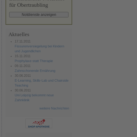
für Obertraubling
Aktuelles
17.11.2011
Fissurenversiegelung bei Kindern
und Jugendlichen
15.11.2011
Prophylaxe statt Therapie
09.11.2011
Zahnschonende Ernährung
30.06.2011
E-Learning, Skills-Lab und Chairside
Teaching
30.06.2011
Uni Leipzig bekommt neue
Zahnklinik
weitere Nachrichten