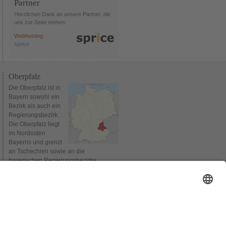
Partner
Herzlichen Dank an unsere Partner, die
uns zur Seite stehen:
Webhosting
sprice
Oberpfalz
Die Oberpfalz ist in
Bayern sowohl ein
Bezirk als auch ein
Regierungsbezirk.
Die Oberpfalz liegt
im Nordosten
Bayerns und grenzt
an Tschechien sowie an die
bayerischen Regierungsbezirke
Oberbayern, Niederbayern,
Mittelfranken und Oberfranken.
Verwaltungssitz des Bezirks und
gleichzeitig Sitz der Bezirksregierung ist
Regensburg. Bis 1954 wurden die
Regierungsbezirke Niederbayern und
Oberpfalz gemeinsam verwaltet.