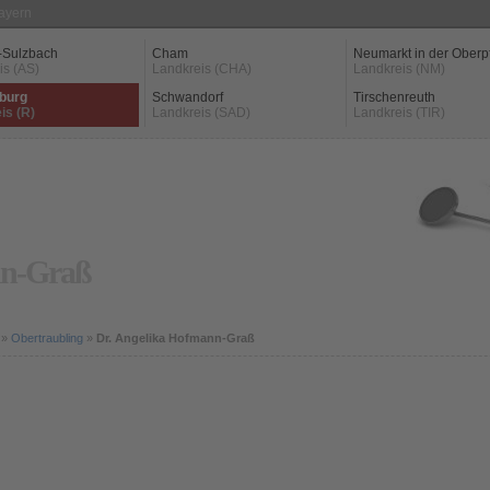
Bayern
-Sulzbach
Cham
Neumarkt in der Oberp
is (AS)
Landkreis (CHA)
Landkreis (NM)
burg
Schwandorf
Tirschenreuth
is (R)
Landkreis (SAD)
Landkreis (TIR)
nn-Graß
»
Obertraubling
»
Dr. Angelika Hofmann-Graß