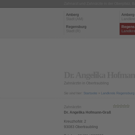
Zahnarzt und Zahnärzte in der Oberpfalz, 
Amberg
Amberg
Stadt (AM)
Landkre
Regensburg
Regens
Stadt (R)
Landkre
Dr. Angelika Hofma
Zahnärztin in Obertraubling
Sie sind hier:
Startseite
»
Landkreis Regensburg
Zahnärztin
Dr. Angelika Hofmann-Graß
Kreuzhofstr. 2
93083
Obertraubling