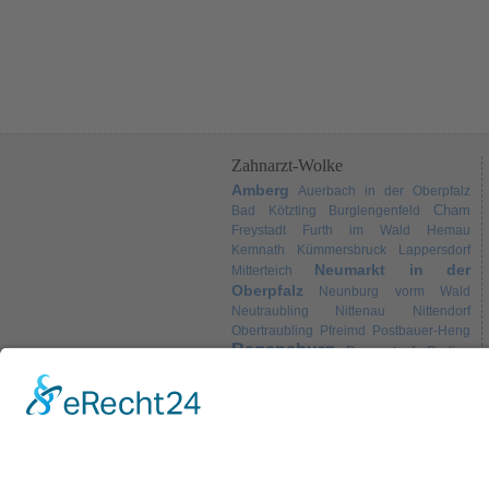
Zahnarzt-Wolke
Amberg
Auerbach in der Oberpfalz
Cham
Bad Kötzting
Burglengenfeld
Freystadt
Furth im Wald
Hemau
Kemnath
Kümmersbruck
Lappersdorf
Neumarkt in der
Mitterteich
Oberpfalz
Neunburg vorm Wald
Neutraubling
Nittenau
Nittendorf
Obertraubling
Pfreimd
Postbauer-Heng
Regensburg
Regenstauf
Roding
Schwandorf
Sulzbach-
Schwarzenfeld
Weiden
Rosenberg
Tirschenreuth
Wörth an der Donau