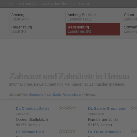
Zahnarzt und Zahnärzte in der Oberpfalz, Bayern
Amberg
Amberg-Sulzbach
Cham
Stadt (AM)
Landkreis (AS)
Landkre
Regensburg
Regensburg
Schwan
Stadt (R)
Landkreis (R)
Landkre
Zahnarzt und Zahnärzte in Hemau
Informationen, Bewertungen und Meinungen zu Zahnärzten in Hemau
Sie sind hier:
Startseite
»
Landkreis Regensburg
»
Hemau
Dr. Christian Dalles
Dr. Sabine Grepmeier
Zahnarzt
Zahnärztin
Oberer Stadtplatz 5
Nürnberger Str. 32
93155 Hemau
93155 Hemau
Dr. Michael Pletl
Dr. Franz Urbanger