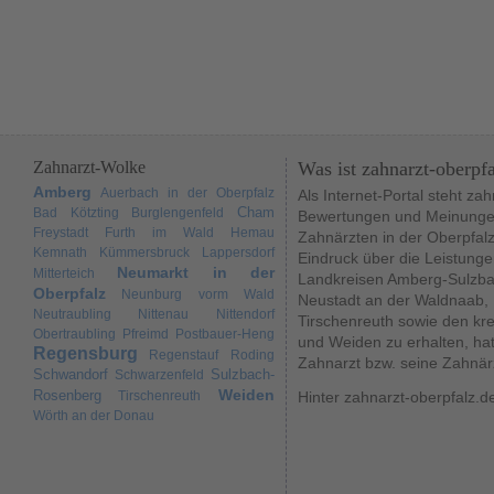
Zahnarzt-Wolke
Was ist zahnarzt-oberpf
Amberg
Auerbach in der Oberpfalz
Als Internet-Portal steht za
Cham
Bad Kötzting
Burglengenfeld
Bewertungen und Meinungen
Freystadt
Furth im Wald
Hemau
Zahnärzten in der Oberpfal
Kemnath
Kümmersbruck
Lappersdorf
Eindruck über die Leistunge
Neumarkt in der
Mitterteich
Landkreisen Amberg-Sulzba
Oberpfalz
Neunburg vorm Wald
Neustadt an der Waldnaab,
Neutraubling
Nittenau
Nittendorf
Tirschenreuth sowie den kr
Obertraubling
Pfreimd
Postbauer-Heng
und Weiden zu erhalten, hat
Regensburg
Regenstauf
Roding
Zahnarzt bzw. seine Zahnär
Schwandorf
Sulzbach-
Schwarzenfeld
Weiden
Rosenberg
Tirschenreuth
Hinter zahnarzt-oberpfalz.d
Wörth an der Donau