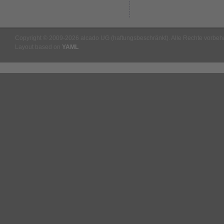
Copyright © 2009-2026 alcado UG (haftungsbeschränkt). Alle Rechte vorbeha
Layout based on
YAML