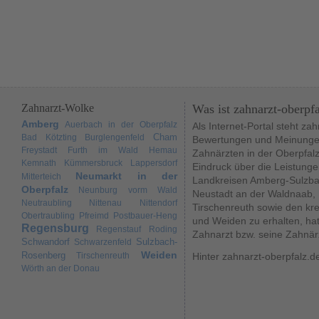
Zahnarzt-Wolke
Was ist zahnarzt-oberpf
Amberg
Auerbach in der Oberpfalz
Als Internet-Portal steht za
Cham
Bad Kötzting
Burglengenfeld
Bewertungen und Meinungen
Freystadt
Furth im Wald
Hemau
Zahnärzten in der Oberpfal
Kemnath
Kümmersbruck
Lappersdorf
Eindruck über die Leistunge
Neumarkt in der
Mitterteich
Landkreisen Amberg-Sulzba
Oberpfalz
Neunburg vorm Wald
Neustadt an der Waldnaab,
Neutraubling
Nittenau
Nittendorf
Tirschenreuth sowie den kr
Obertraubling
Pfreimd
Postbauer-Heng
und Weiden zu erhalten, hat
Regensburg
Regenstauf
Roding
Zahnarzt bzw. seine Zahnär
Schwandorf
Sulzbach-
Schwarzenfeld
Weiden
Rosenberg
Tirschenreuth
Hinter zahnarzt-oberpfalz.d
Wörth an der Donau