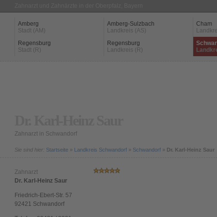
Zahnarzt und Zahnärzte in der Oberpfalz, Bayern
Amberg
Amberg-Sulzbach
Cham
Stadt (AM)
Landkreis (AS)
Landkre
Regensburg
Regensburg
Schwan
Stadt (R)
Landkreis (R)
Landkr
Dr. Karl-Heinz Saur
Zahnarzt in Schwandorf
Sie sind hier:
Startseite
»
Landkreis Schwandorf
»
Schwandorf
»
Dr. Karl-Heinz Saur
Zahnarzt
Dr. Karl-Heinz Saur
Friedrich-Ebert-Str. 57
92421
Schwandorf