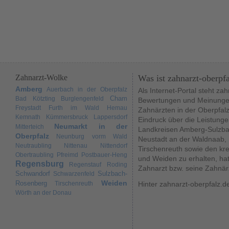
Zahnarzt-Wolke
Was ist zahnarzt-oberpf
Amberg
Auerbach in der Oberpfalz
Als Internet-Portal steht za
Cham
Bad Kötzting
Burglengenfeld
Bewertungen und Meinungen
Freystadt
Furth im Wald
Hemau
Zahnärzten in der Oberpfal
Kemnath
Kümmersbruck
Lappersdorf
Eindruck über die Leistunge
Neumarkt in der
Mitterteich
Landkreisen Amberg-Sulzba
Oberpfalz
Neunburg vorm Wald
Neustadt an der Waldnaab,
Neutraubling
Nittenau
Nittendorf
Tirschenreuth sowie den kr
Obertraubling
Pfreimd
Postbauer-Heng
und Weiden zu erhalten, hat
Regensburg
Regenstauf
Roding
Zahnarzt bzw. seine Zahnär
Schwandorf
Sulzbach-
Schwarzenfeld
Weiden
Rosenberg
Tirschenreuth
Hinter zahnarzt-oberpfalz.d
Wörth an der Donau