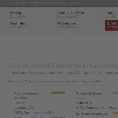
Zahnarzt und Zahnärzte in der Oberpfalz, Bayern
Amberg
Amberg-Sulzbach
Cham
Stadt (AM)
Landkreis (AS)
Landkre
Regensburg
Regensburg
Schwan
Stadt (R)
Landkreis (R)
Landkr
Zahnarzt und Zahnärzte in Neunbur
Informationen, Bewertungen und Meinungen zu Zahnärzten in Neunburg vo
Sie sind hier:
Startseite
»
Landkreis Schwandorf
»
Neunburg vorm Wald
Martina Ammon-
Dr. Harald Greger
Bruckner
Zahnarzt
Herbststr. 4
Zahnärztin
Ledererstr. 11
92431 Neunburg vorm Wald
92431 Neunburg vorm Wald
Dr. Georg Schwindler