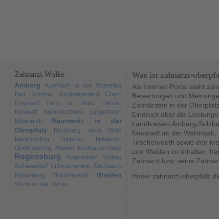
Zahnarzt-Wolke
Was ist zahnarzt-oberpf
Amberg
Auerbach in der Oberpfalz
Als Internet-Portal steht za
Cham
Bad Kötzting
Burglengenfeld
Bewertungen und Meinungen
Freystadt
Furth im Wald
Hemau
Zahnärzten in der Oberpfal
Kemnath
Kümmersbruck
Lappersdorf
Eindruck über die Leistunge
Neumarkt in der
Mitterteich
Landkreisen Amberg-Sulzba
Oberpfalz
Neunburg vorm Wald
Neustadt an der Waldnaab,
Neutraubling
Nittenau
Nittendorf
Tirschenreuth sowie den kr
Obertraubling
Pfreimd
Postbauer-Heng
und Weiden zu erhalten, hat
Regensburg
Regenstauf
Roding
Zahnarzt bzw. seine Zahnär
Schwandorf
Sulzbach-
Schwarzenfeld
Weiden
Rosenberg
Tirschenreuth
Hinter zahnarzt-oberpfalz.d
Wörth an der Donau