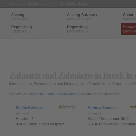
Zahnarzt und Zahnärzte in der Oberpfalz, Bayern
Amberg
Amberg-Sulzbach
Cham
Stadt (AM)
Landkreis (AS)
Landkre
Regensburg
Regensburg
Schwan
Stadt (R)
Landkreis (R)
Landkr
Zahnarzt und Zahnärzte in Bruck in 
Informationen, Bewertungen und Meinungen zu Zahnärzten in Bruck in der O
Sie sind hier:
Startseite
»
Landkreis Schwandorf
»
Bruck in der Oberpfalz
Stefan Gollwitzer
Marlena Stanceva
Zahnarzt
Zahnärztin
Hauptstr. 7
Bischof-Krautbauer-Str. 6
92436 Bruck in der Oberpfalz
92436 Bruck in der Oberpfalz