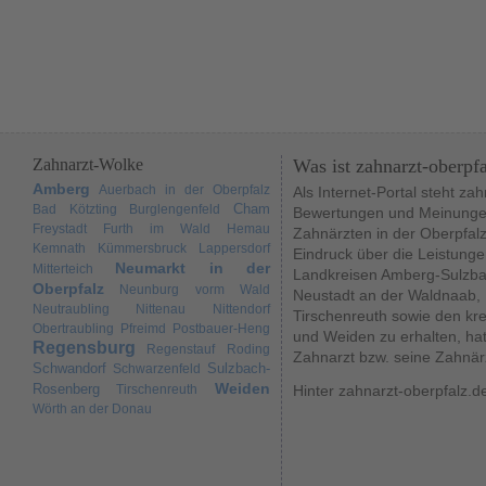
Zahnarzt-Wolke
Was ist zahnarzt-oberpf
Amberg
Auerbach in der Oberpfalz
Als Internet-Portal steht za
Cham
Bad Kötzting
Burglengenfeld
Bewertungen und Meinungen
Freystadt
Furth im Wald
Hemau
Zahnärzten in der Oberpfal
Kemnath
Kümmersbruck
Lappersdorf
Eindruck über die Leistunge
Neumarkt in der
Mitterteich
Landkreisen Amberg-Sulzba
Oberpfalz
Neunburg vorm Wald
Neustadt an der Waldnaab,
Neutraubling
Nittenau
Nittendorf
Tirschenreuth sowie den kr
Obertraubling
Pfreimd
Postbauer-Heng
und Weiden zu erhalten, hat
Regensburg
Regenstauf
Roding
Zahnarzt bzw. seine Zahnär
Schwandorf
Sulzbach-
Schwarzenfeld
Weiden
Rosenberg
Tirschenreuth
Hinter zahnarzt-oberpfalz.d
Wörth an der Donau