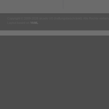
Copyright © 2009-2026 alcado UG (haftungsbeschränkt). Alle Rechte vorbeha
Layout based on
YAML