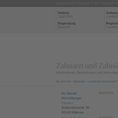
Zahnarzt und Zahnärzte in der Oberpfalz, 
Amberg
Amberg
Stadt (AM)
Landkre
Regensburg
Regens
Stadt (R)
Landkre
Zahnarzt und Zahnär
Informationen, Bewertungen und Meinungen
Sie sind hier:
Startseite
»
Landkreis Schwandorf
Dr. Harold
Hirschberger
Zahnarzt
Bodensteinerstr. 36
93149 Nittenau