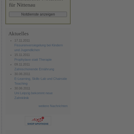
für Nittenau
Aktuelles
17.11.2011
Fissurenversiegelung bei Kindern
und Jugendlichen
15.11.2011
Prophylaxe statt Therapie
09.11.2011
Zahnschonende Ernährung
30.06.2011
E-Learning, Skills-Lab und Chairside
Teaching
30.06.2011
Uni Leipzig bekommt neue
Zahnklinik
weitere Nachrichten