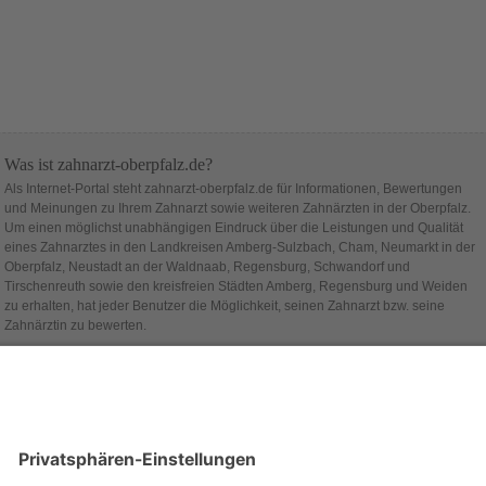
Was ist zahnarzt-oberpfalz.de?
Als Internet-Portal steht zahnarzt-oberpfalz.de für Informationen, Bewertungen
und Meinungen zu Ihrem Zahnarzt sowie weiteren Zahnärzten in der Oberpfalz.
Um einen möglichst unabhängigen Eindruck über die Leistungen und Qualität
eines Zahnarztes in den Landkreisen Amberg-Sulzbach, Cham, Neumarkt in der
Oberpfalz, Neustadt an der Waldnaab, Regensburg, Schwandorf und
Tirschenreuth sowie den kreisfreien Städten Amberg, Regensburg und Weiden
zu erhalten, hat jeder Benutzer die Möglichkeit, seinen Zahnarzt bzw. seine
Zahnärztin zu bewerten.
Hinter zahnarzt-oberpfalz.de steht die Firma
alcado
.