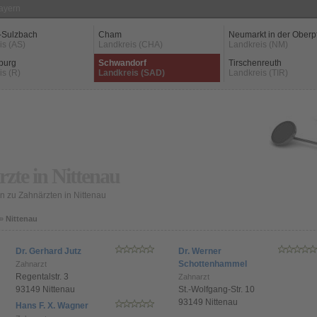
Bayern
-Sulzbach
Cham
Neumarkt in der Oberp
is (AS)
Landkreis (CHA)
Landkreis (NM)
burg
Schwandorf
Tirschenreuth
is (R)
Landkreis (SAD)
Landkreis (TIR)
zte in Nittenau
 zu Zahnärzten in Nittenau
»
Nittenau
Dr. Gerhard Jutz
Dr. Werner
Schottenhammel
Zahnarzt
Regentalstr. 3
Zahnarzt
93149 Nittenau
St.-Wolfgang-Str. 10
93149 Nittenau
Hans F. X. Wagner