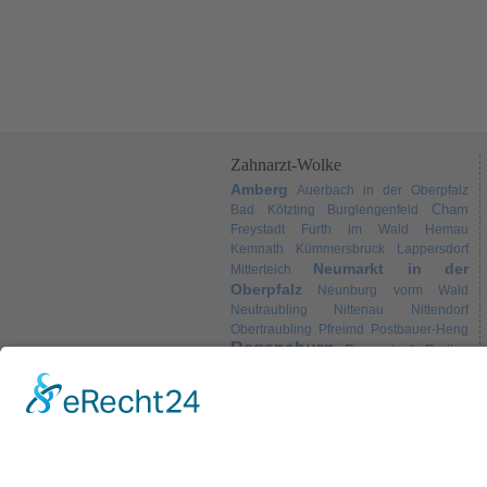
Zahnarzt-Wolke
Amberg
Auerbach in der Oberpfalz
Cham
Bad Kötzting
Burglengenfeld
Freystadt
Furth im Wald
Hemau
Kemnath
Kümmersbruck
Lappersdorf
Neumarkt in der
Mitterteich
Oberpfalz
Neunburg vorm Wald
Neutraubling
Nittenau
Nittendorf
Obertraubling
Pfreimd
Postbauer-Heng
Regensburg
Regenstauf
Roding
Schwandorf
Sulzbach-
Schwarzenfeld
Weiden
Rosenberg
Tirschenreuth
Wörth an der Donau