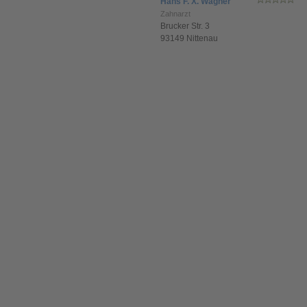
Hans F. X. Wagner
Zahnarzt
Brucker Str. 3
93149 Nittenau