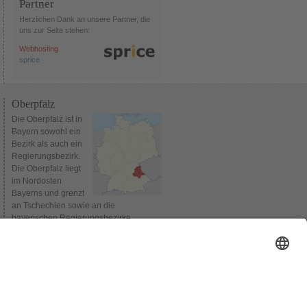
Partner
Herzlichen Dank an unsere Partner, die
uns zur Seite stehen:
Webhosting
sprice
Oberpfalz
Die Oberpfalz ist in
Bayern sowohl ein
Bezirk als auch ein
Regierungsbezirk.
Die Oberpfalz liegt
im Nordosten
Bayerns und grenzt
an Tschechien sowie an die
bayerischen Regierungsbezirke
Oberbayern, Niederbayern,
Mittelfranken und Oberfranken.
Verwaltungssitz des Bezirks und
gleichzeitig Sitz der Bezirksregierung ist
Regensburg. Bis 1954 wurden die
Regierungsbezirke Niederbayern und
Oberpfalz gemeinsam verwaltet.