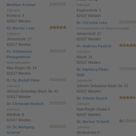
Matthias Krämer
Zahnarzt
Esperantostr. 1
Zahnarzt
Fichtestr. 4
92637 Weiden
92637 Weiden
Dr. Christine Loos
Dr. Werner Loos
Fachzahnärztin für Kieferorthopädie
Johannisstr. 27
Zahnarzt
Johannisstr. 27
92637 Weiden
92637 Weiden
Dr. Andreas Pausch
Dr. Athanasios
Zahnarzt
Panagodimos
Maistr. 24
92637 Weiden
Kieferorthopäde
Max-Reger-Str. 18
Dr. Ingeborg Pleier-
92637 Weiden
Gößl
Dr. Dr. Rudolf Pleier
Zahnärztin
Johann-Sebastian-Bach-Str. 42
Zahnarzt
Johann-Sebastian-Bach-Str. 42
92637 Weiden
92637 Weiden
Dr. Johann Rauch
Dr. Christoph Radeck
Zahnarzt
Max-Reger-Straße 6
Zahnarzt
Wörthstr. 8
92637 Weiden
92637 Weiden
Dr. Markus Schmid
Dr. Dr. Wolfgang
Zahnarzt
Schmid
Wörthstraße 9