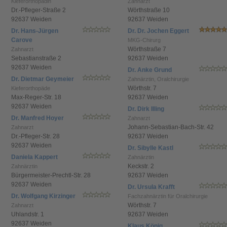
Kieferorthopädin
Zahnarzt
Dr.-Pfleger-Straße 2
Wörthstraße 10
92637 Weiden
92637 Weiden
Dr. Hans-Jürgen
Dr. Dr. Jochen Eggert
Carove
MKG-Chirurg
Wörthstraße 7
Zahnarzt
Sebastianstraße 2
92637 Weiden
92637 Weiden
Dr. Anke Grund
Dr. Dietmar Geymeier
Zahnärztin, Oralchirurgie
Wörthstr. 7
Kieferorthopäde
Max-Reger-Str. 18
92637 Weiden
92637 Weiden
Dr. Dirk Illing
Dr. Manfred Hoyer
Zahnarzt
Johann-Sebastian-Bach-Str. 42
Zahnarzt
Dr.-Pfleger-Str. 28
92637 Weiden
92637 Weiden
Dr. Sibylle Kastl
Daniela Kappert
Zahnärztin
Keckstr. 2
Zahnärztin
Bürgermeister-Prechtl-Str. 28
92637 Weiden
92637 Weiden
Dr. Ursula Krafft
Dr. Wolfgang Kirzinger
Fachzahnärztin für Oralchirurgie
Wörthstr. 7
Zahnarzt
Uhlandstr. 1
92637 Weiden
92637 Weiden
Klaus König