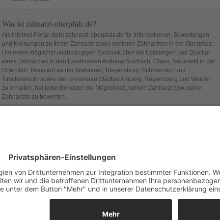
Was ist zahnarzt-oberpfalz.de?
Als Internet-Portal steht zahnarzt-oberpfalz.de für Informationen, Bewertungen
und Meinungen zu Ihrem Zahnarzt sowie weiteren Zahnärzten in der Oberpfalz.
Um einen möglichst unabhängigen Eindruck über die Leistungen und Qualität
eines Zahnarztes in den Landkreisen Amberg-Sulzbach, Cham, Neumarkt in der
Oberpfalz, Neustadt an der Waldnaab, Regensburg, Schwandorf und
Tirschenreuth sowie den kreisfreien Städten Amberg, Regensburg und Weiden
zu erhalten, hat jeder Benutzer die Möglichkeit, seinen Zahnarzt bzw. seine
Zahnärztin zu bewerten.
Hinter zahnarzt-oberpfalz.de steht die Firma
alcado
.
beschränkt). Alle Rechte vorbehalten.