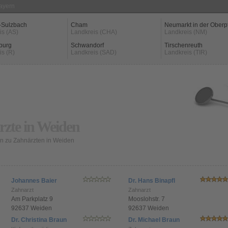
Bayern
-Sulzbach
Cham
Neumarkt in der Oberp
is (AS)
Landkreis (CHA)
Landkreis (NM)
burg
Schwandorf
Tirschenreuth
is (R)
Landkreis (SAD)
Landkreis (TIR)
zte in Weiden
n zu Zahnärzten in Weiden
Johannes Baier
Dr. Hans Binapfl
Zahnarzt
Zahnarzt
Am Parkplatz 9
Mooslohstr. 7
92637 Weiden
92637 Weiden
Dr. Christina Braun
Dr. Michael Braun