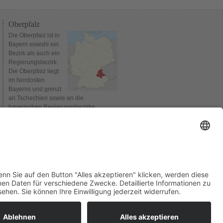
Oberpfalz
Die Oberpfalz ist in
Bayern sowohl ein
Bezirk als auch ein
Regierungsbezirk.
Die Oberpfalz liegt
im Nordosten
Bayerns und grenzt
an Tschechien sowie an die
bayerischen Regierungsbezirke
Oberbayern, Niederbayern,
Mittelfranken und Oberfranken.
Verwaltungssitz des Bezirks und
gleichzeitig Sitz der Bezirksregierung ist
Regensburg. Bis 1954 wurden die
Regierungsbezirke Niederbayern und
Oberpfalz gemeinsam verwaltet.
(Quelle:
Wikipedia
)