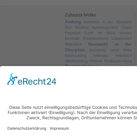
Zahnarzt-Wolke
Amberg
Auerbach in der Oberpfalz
Cham
Bad Kötzting
Burglengenfeld
Freystadt
Furth im Wald
Hemau
Kemnath
Kümmersbruck
Lappersdorf
Neumarkt in der
Mitterteich
Oberpfalz
Neunburg vorm Wald
Neutraubling
Nittenau
Nittendorf
Obertraubling
Pfreimd
Postbauer-Heng
Regensburg
Regenstauf
Roding
Schwandorf
Sulzbach-
Schwarzenfeld
Weiden
Rosenberg
Tirschenreuth
Wörth an der Donau
Copyright © 2009-2026 alcado UG (haftungs
Layout based on
YAML