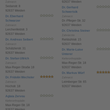
92637 Weiden
Zahnarzt
Sedanstr. 8
Dr. Gerhard
92637 Weiden
Schwertsik
Dr. Eberhard
Zahnarzt
Schwarzer
Dr.-Pfleger-Str. 32
92637 Weiden
Zahnarzt
Lerchenfeldstr. 3
Dr. Christina Steiner
92637 Weiden
Zahnärztin
Dr. Andreas Seibert
Rehbühlstr. 15
92637 Weiden
Zahnarzt
Schätzlerstr. 31
Dr. Marie-Luise
92637 Weiden
Unterer
Dr. Stefan Ullrich
Kieferorthopädin
Max-Reger-Str. 18
Zahnarzt
Max-Reger-Straße 18
92637 Weiden
92637 Weiden
Dr. Markus Würf
Dr. Fridolin Wechsler
Zahnarzt
Leimberger Str. 65
Zahnarzt
Hochstr. 18
92637 Weiden
92637 Weiden
Aglaia Zervou
Kieferorthopädin
Max-Reger-Str. 18
92637 Weiden