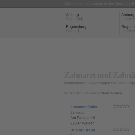
Zahnarzt und Zahnärzte in der Oberpfalz, 
Amberg
Amberg
Stadt (AM)
Landkre
Regensburg
Regens
Stadt (R)
Landkre
Zahnarzt und Zahnär
Informationen, Bewertungen und Meinunge
Sie sind hier:
Startseite
»
Stadt Weiden
Johannes Baier
Zahnarzt
Am Parkplatz 9
92637 Weiden
Dr. Karl Braun