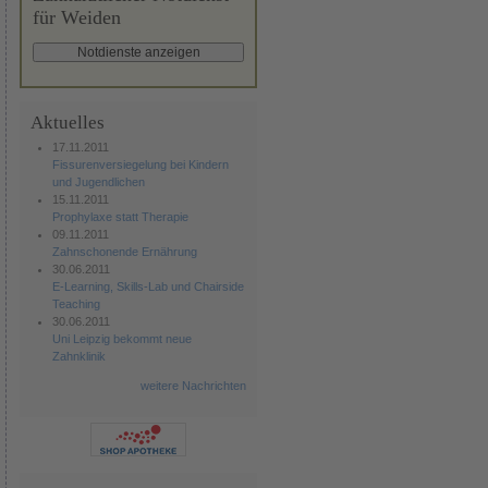
für Weiden
Aktuelles
17.11.2011
Fissurenversiegelung bei Kindern
und Jugendlichen
15.11.2011
Prophylaxe statt Therapie
09.11.2011
Zahnschonende Ernährung
30.06.2011
E-Learning, Skills-Lab und Chairside
Teaching
30.06.2011
Uni Leipzig bekommt neue
Zahnklinik
weitere Nachrichten