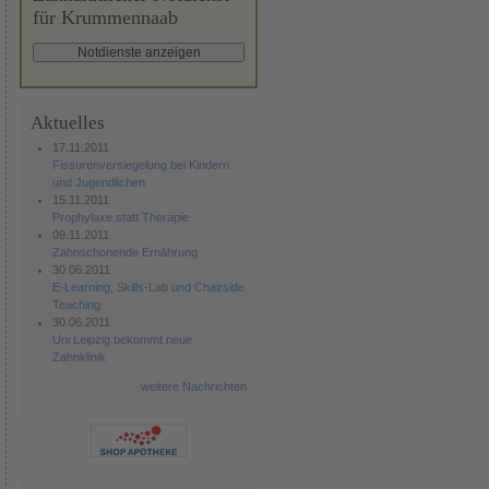
für Krummennaab
Aktuelles
17.11.2011
Fissurenversiegelung bei Kindern
und Jugendlichen
15.11.2011
Prophylaxe statt Therapie
09.11.2011
Zahnschonende Ernährung
30.06.2011
E-Learning, Skills-Lab und Chairside
Teaching
30.06.2011
Uni Leipzig bekommt neue
Zahnklinik
weitere Nachrichten