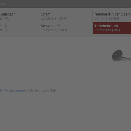
Bayern
-Sulzbach
Cham
Neumarkt in der Oberp
is (AS)
Landkreis (CHA)
Landkreis (NM)
burg
Schwandorf
Tirschenreuth
is (R)
Landkreis (SAD)
Landkreis (TIR)
th
»
Krummennaab
»
Dr. Wolfgang Witt