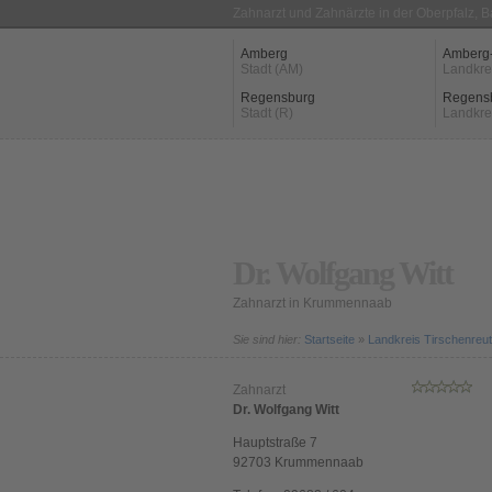
Zahnarzt und Zahnärzte in der Oberpfalz, 
Amberg
Amberg
Stadt (AM)
Landkre
Regensburg
Regens
Stadt (R)
Landkre
Dr. Wolfgang Witt
Zahnarzt in Krummennaab
Sie sind hier:
Startseite
»
Landkreis Tirschenreu
Zahnarzt
Dr. Wolfgang Witt
Hauptstraße 7
92703
Krummennaab