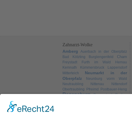
Zahnarzt-Wolke
Amberg
Auerbach in der Oberpfalz
Cham
Bad Kötzting
Burglengenfeld
Freystadt
Furth im Wald
Hemau
Kemnath
Kümmersbruck
Lappersdorf
Neumarkt in der
Mitterteich
Oberpfalz
Neunburg vorm Wald
Neutraubling
Nittenau
Nittendorf
Obertraubling
Pfreimd
Postbauer-Heng
Regensburg
Regenstauf
Roding
Schwandorf
Sulzbach-
Schwarzenfeld
Weiden
Rosenberg
Tirschenreuth
Wörth an der Donau