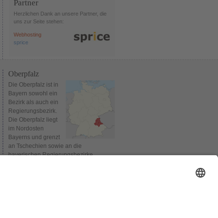
Partner
Herzlichen Dank an unsere Partner, die
uns zur Seite stehen:
Webhosting
sprice
Oberpfalz
Die Oberpfalz ist in
Bayern sowohl ein
Bezirk als auch ein
Regierungsbezirk.
Die Oberpfalz liegt
im Nordosten
Bayerns und grenzt
an Tschechien sowie an die
bayerischen Regierungsbezirke
Oberbayern, Niederbayern,
Mittelfranken und Oberfranken.
Verwaltungssitz des Bezirks und
gleichzeitig Sitz der Bezirksregierung ist
Regensburg. Bis 1954 wurden die
Regierungsbezirke Niederbayern und
Oberpfalz gemeinsam verwaltet.