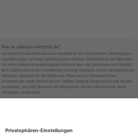
Was ist zahnarzt-oberpfalz.de?
Als Internet-Portal steht zahnarzt-oberpfalz.de für Informationen, Bewertungen
und Meinungen zu Ihrem Zahnarzt sowie weiteren Zahnärzten in der Oberpfalz.
Um einen möglichst unabhängigen Eindruck über die Leistungen und Qualität
eines Zahnarztes in den Landkreisen Amberg-Sulzbach, Cham, Neumarkt in der
Oberpfalz, Neustadt an der Waldnaab, Regensburg, Schwandorf und
Tirschenreuth sowie den kreisfreien Städten Amberg, Regensburg und Weiden
zu erhalten, hat jeder Benutzer die Möglichkeit, seinen Zahnarzt bzw. seine
Zahnärztin zu bewerten.
Hinter zahnarzt-oberpfalz.de steht die Firma
alcado
.