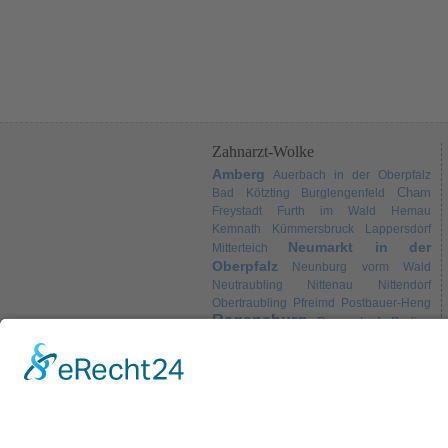
Zahnarzt-Wolke
Amberg
Auerbach in der Oberpfalz
Cham
Bad Kötzting
Burglengenfeld
Freystadt
Furth im Wald
Hemau
Kemnath
Kümmersbruck
Lappersdorf
Neumarkt in der
Mitterteich
Oberpfalz
Neunburg vorm Wald
Neutraubling
Nittenau
Nittendorf
Obertraubling
Pfreimd
Postbauer-Heng
Regensburg
Regenstauf
Roding
Schwandorf
Sulzbach-
Schwarzenfeld
Weiden
Rosenberg
Tirschenreuth
Wörth an der Donau