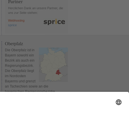
Partner
Herzlichen Dank an unsere Partner, die
uns zur Seite stehen:
Webhosting
sprice
Oberpfalz
Die Oberpfalz ist in
Bayern sowohl ein
Bezirk als auch ein
Regierungsbezirk.
Die Oberpfalz liegt
im Nordosten
Bayerns und grenzt
an Tschechien sowie an die
bayerischen Regierungsbezirke
Oberbayern, Niederbayern,
Mittelfranken und Oberfranken.
Verwaltungssitz des Bezirks und
gleichzeitig Sitz der Bezirksregierung ist
Regensburg. Bis 1954 wurden die
Regierungsbezirke Niederbayern und
Oberpfalz gemeinsam verwaltet.