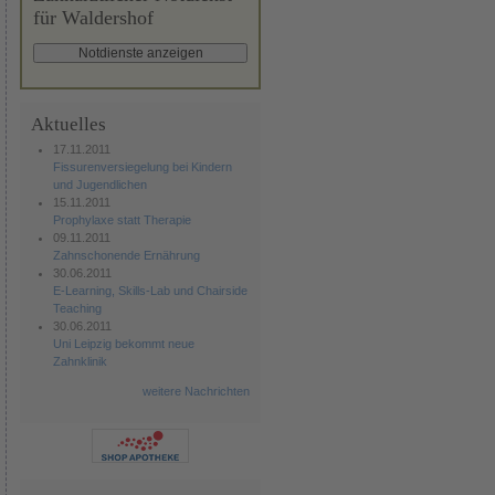
für Waldershof
Aktuelles
17.11.2011
Fissurenversiegelung bei Kindern
und Jugendlichen
15.11.2011
Prophylaxe statt Therapie
09.11.2011
Zahnschonende Ernährung
30.06.2011
E-Learning, Skills-Lab und Chairside
Teaching
30.06.2011
Uni Leipzig bekommt neue
Zahnklinik
weitere Nachrichten