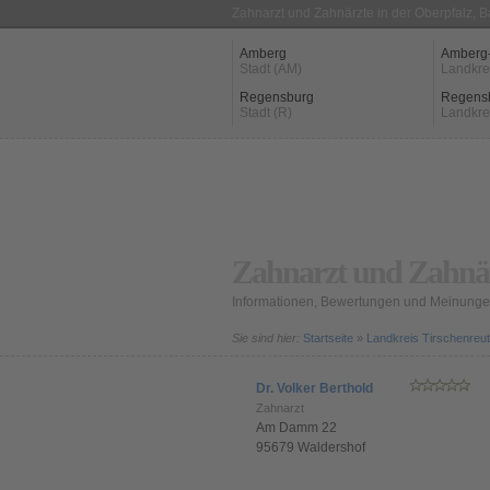
Zahnarzt und Zahnärzte in der Oberpfalz, 
Amberg
Amberg
Stadt (AM)
Landkre
Regensburg
Regens
Stadt (R)
Landkre
Zahnarzt und Zahnär
Informationen, Bewertungen und Meinunge
Sie sind hier:
Startseite
»
Landkreis Tirschenreu
Dr. Volker Berthold
Zahnarzt
Am Damm 22
95679 Waldershof