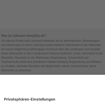
Was ist zahnarzt-oberpfalz.de?
Als Internet-Portal steht zahnarzt-oberpfalz.de für Informationen, Bewertungen
und Meinungen zu Ihrem Zahnarzt sowie weiteren Zahnärzten in der Oberpfalz.
Um einen möglichst unabhängigen Eindruck über die Leistungen und Qualität
eines Zahnarztes in den Landkreisen Amberg-Sulzbach, Cham, Neumarkt in der
Oberpfalz, Neustadt an der Waldnaab, Regensburg, Schwandorf und
Tirschenreuth sowie den kreisfreien Städten Amberg, Regensburg und Weiden
zu erhalten, hat jeder Benutzer die Möglichkeit, seinen Zahnarzt bzw. seine
Zahnärztin zu bewerten.
Hinter zahnarzt-oberpfalz.de steht die Firma
alcado
.