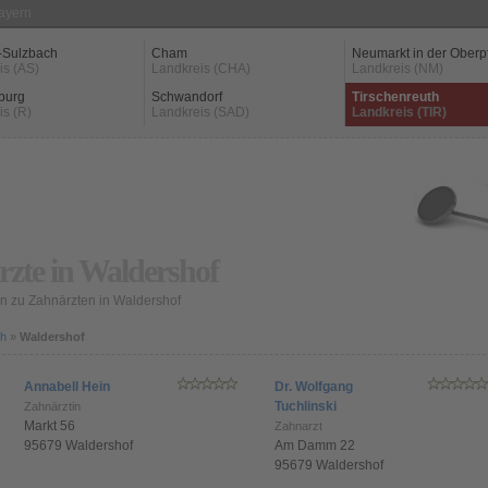
Bayern
-Sulzbach
Cham
Neumarkt in der Oberp
is (AS)
Landkreis (CHA)
Landkreis (NM)
burg
Schwandorf
Tirschenreuth
is (R)
Landkreis (SAD)
Landkreis (TIR)
zte in Waldershof
n zu Zahnärzten in Waldershof
th
»
Waldershof
Annabell Hein
Dr. Wolfgang
Tuchlinski
Zahnärztin
Markt 56
Zahnarzt
95679 Waldershof
Am Damm 22
95679 Waldershof