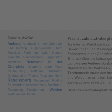
Zahnarzt-Wolke
Was ist zahnarzt-oberpf
Amberg
Auerbach in der Oberpfalz
Als Internet-Portal steht za
Cham
Bad Kötzting
Burglengenfeld
Bewertungen und Meinungen
Freystadt
Furth im Wald
Hemau
Zahnärzten in der Oberpfal
Kemnath
Kümmersbruck
Lappersdorf
Eindruck über die Leistunge
Neumarkt in der
Mitterteich
Landkreisen Amberg-Sulzba
Oberpfalz
Neunburg vorm Wald
Neustadt an der Waldnaab,
Neutraubling
Nittenau
Nittendorf
Tirschenreuth sowie den kr
Obertraubling
Pfreimd
Postbauer-Heng
und Weiden zu erhalten, hat
Regensburg
Regenstauf
Roding
Zahnarzt bzw. seine Zahnär
Schwandorf
Sulzbach-
Schwarzenfeld
Weiden
Rosenberg
Tirschenreuth
Hinter zahnarzt-oberpfalz.d
Wörth an der Donau