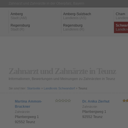
Zahnarzt und Zahnärzte in der Oberpfalz, Bayern
Amberg
Amberg-Sulzbach
Cham
Stadt (AM)
Landkreis (AS)
Landkre
Regensburg
Regensburg
Schwan
Stadt (R)
Landkreis (R)
Landkr
Zahnarzt und Zahnärzte in Teunz
Informationen, Bewertungen und Meinungen zu Zahnärzten in Teunz
Sie sind hier:
Startseite
»
Landkreis Schwandorf
»
Teunz
Martina Ammon-
Dr. Anika Zierhut
Bruckner
Zahnärztin
Pfarrbergweg 1
Zahnärztin
Pfarrbergweg 1
92552 Teunz
92552 Teunz