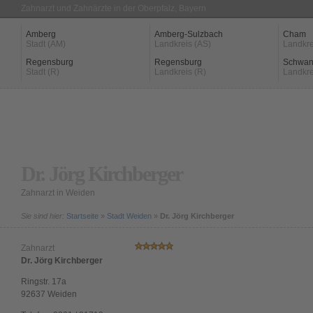
Zahnarzt und Zahnärzte in der Oberpfalz, Bayern
Amberg
Amberg-Sulzbach
Cham
Stadt (AM)
Landkreis (AS)
Landkre
Regensburg
Regensburg
Schwan
Stadt (R)
Landkreis (R)
Landkre
Dr. Jörg Kirchberger
Zahnarzt in Weiden
Sie sind hier:
Startseite
»
Stadt Weiden
»
Dr. Jörg Kirchberger
Zahnarzt
Dr. Jörg Kirchberger
Ringstr. 17a
92637
Weiden