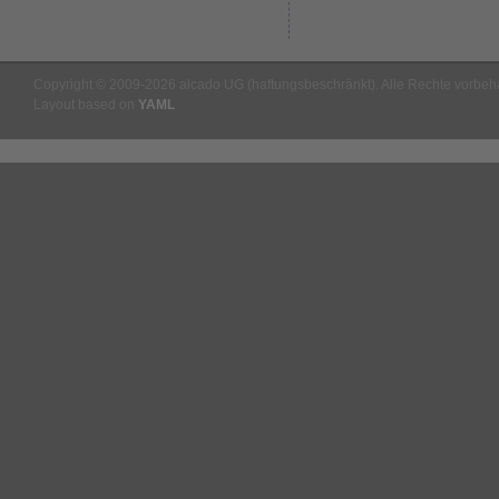
Copyright © 2009-2026 alcado UG (haftungsbeschränkt). Alle Rechte vorbeha
Layout based on
YAML