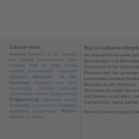
Zahnarzt-Wolke
Was ist zahnarzt-oberpf
Amberg
Auerbach in der Oberpfalz
Als Internet-Portal steht za
Cham
Bad Kötzting
Burglengenfeld
Bewertungen und Meinungen
Freystadt
Furth im Wald
Hemau
Zahnärzten in der Oberpfal
Kemnath
Kümmersbruck
Lappersdorf
Eindruck über die Leistunge
Neumarkt in der
Mitterteich
Landkreisen Amberg-Sulzba
Oberpfalz
Neunburg vorm Wald
Neustadt an der Waldnaab,
Neutraubling
Nittenau
Nittendorf
Tirschenreuth sowie den kr
Obertraubling
Pfreimd
Postbauer-Heng
und Weiden zu erhalten, hat
Regensburg
Regenstauf
Roding
Zahnarzt bzw. seine Zahnär
Schwandorf
Sulzbach-
Schwarzenfeld
Weiden
Rosenberg
Tirschenreuth
Hinter zahnarzt-oberpfalz.d
Wörth an der Donau